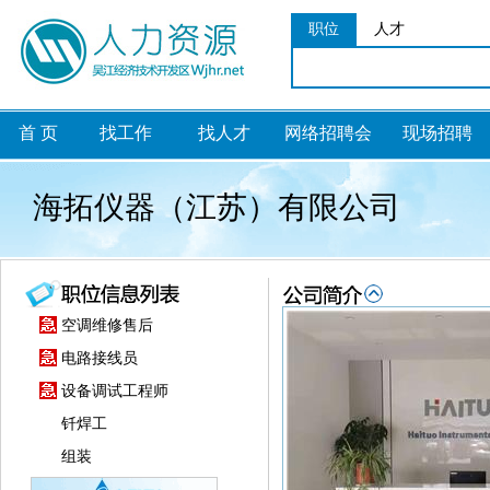
职位
人才
首 页
找工作
找人才
网络招聘会
现场招聘
海拓仪器（江苏）有限公司
空调维修售后
电路接线员
设备调试工程师
钎焊工
组装